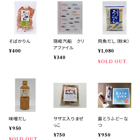
そばかりん
隠岐汽船 クリ
飛魚だし（粉末）
アファイル
¥400
¥1,080
¥340
SOLD OUT
味噌だし
サザエ入りまぜ
島とうふどーな
っこ
つ
¥950
¥750
¥950
SOLD OUT