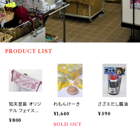
PRODUCT LIST
知夫里島 オリジ
れもんけーき
さざえだし醬油
ナル フェイスタ
¥1,640
¥390
オル
¥800
SOLD OUT