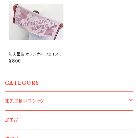
知夫里島 オリジナル フェイスタ
オル
¥800
CATEGORY
知夫里島ポロシャツ
ブラック×ホットピンク
加工品
S